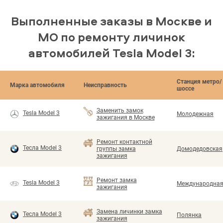
Выполненные заказы в Москве и
МО по ремонту личинок
автомобилей Tesla Model 3:
Станция метро/
Марка автомобиля
Неисправность
шоссе
Заменить замок
Tesla Model 3
Молодежная
зажигания в Москве
Ремонт контактной
Тесла Model 3
группы замка
Домодедовская
зажигания
Ремонт замка
Tesla Model 3
Международна
зажигания
Замена личинки замка
Тесла Model 3
Полянка
зажигания